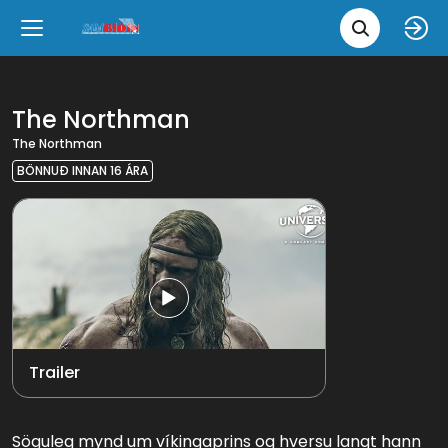
Leita 
Væntanlegt
Tungumál
e
Back
Back
Close
Close
Nýjar myndir
íslenska
The Northman
The Northman
Klassískar myndir
English
BÖNNUÐ INNAN 16 ÁRA
Skvísubíó
Ópera
Trailer
Söguleg mynd um víkingaprins og hversu langt hann