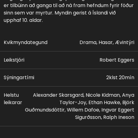
er tilbúinn að ganga til að ná fram hefndum fyrir föður
sinn sem var myrtur. Myndin gerist á Íslandi við
upphaf 10. aldar.
Kvikmyndategund
Drama, Hasar, Ævintýri
Leikstjóri
Robert Eggers
Sýningartími
2klst 20mín
Helstu
Alexander Skarsgard, Nicole Kidman, Anya
leikarar
Taylor-Joy, Ethan Hawke, Björk
Guðmundsdóttir, Willem Dafoe, Ingvar Eggert
Sigurðsson, Ralph Ineson