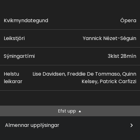
Kvikmyndategund
Ópera
Leikstjóri
Yannick Nézet-Séguin
Sýningartími
3klst 28mín
Helstu
Lise Davidsen, Freddie De Tommaso, Quinn
leikarar
Kelsey, Patrick Carfizzi
Efst upp
Almennar upplýsingar