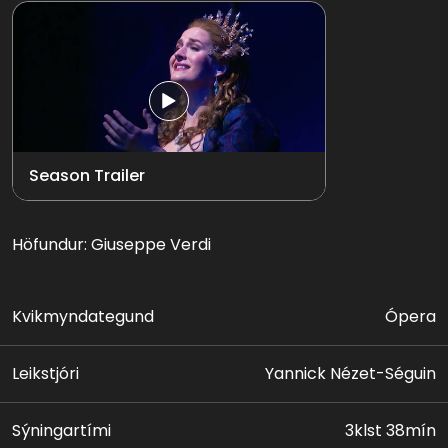
Season Trailer
Höfundur: Giuseppe Verdi
Kvikmyndategund
Ópera
Leikstjóri
Yannick Nézet-Séguin
Sýningartími
3klst 38mín