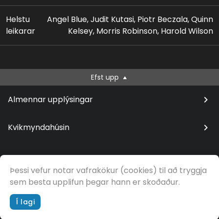
Helstu
Angel Blue, Judit Kutasi, Piotr Beczala, Quinn
leikarar
Kelsey, Morris Robinson, Harold Wilson
Efst upp
Almennar upplýsingar
Kvikmyndahúsin
Þessi vefur notar vafrakökur (cookies) til að tryggja
© Samfilm
sem besta upplifun þegar hann er skoðaður.
Í lagi