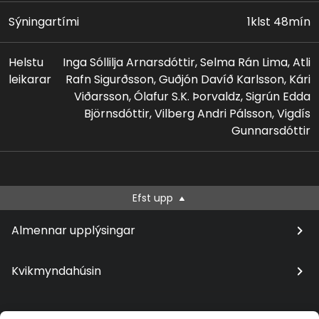
Sýningartími
1klst 48mín
Helstu
Inga Sóllilja Arnarsdóttir, Selma Rán Lima, Atli
leikarar
Rafn Sigurðsson, Guðjón Davíð Karlsson, Kári
Viðarsson, Ólafur S.K. Þorvaldz, Sigrún Edda
Björnsdóttir, Vilberg Andri Pálsson, Vigdís
Gunnarsdóttir
Efst upp
Almennar upplýsingar
Kvikmyndahúsin