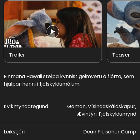
Trailer
Teaser
Einmana Hawaii stelpa kynnist geimveru á flótta, sem
hjálpar henni í fjölskyldumálum.
Kvikmyndategund
Gaman, Vísindaskáldskapur,
Ævintýri, Fjölskyldumynd
Leikstjóri
Dean Fleischer Camp