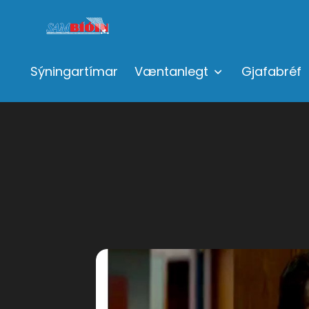
Sýningartímar
Væntanlegt
Gjafabréf