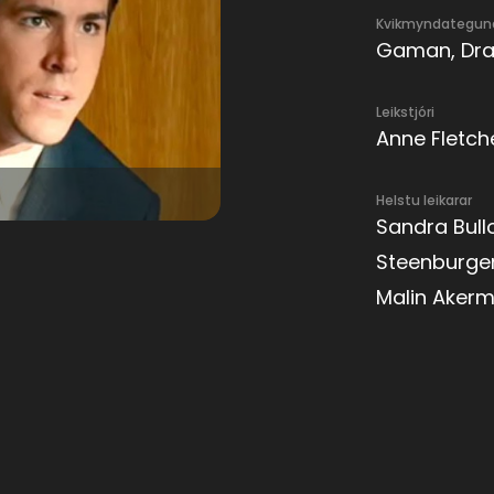
Kvikmyndategun
Gaman, Dra
Leikstjóri
Anne Fletch
Helstu leikarar
Sandra Bull
Steenburgen,
Malin Aker