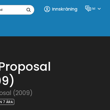
Innskráning
Isl
Tungumál
ynd
Proposal
09)
osal (2009)
N 7 ÁRA