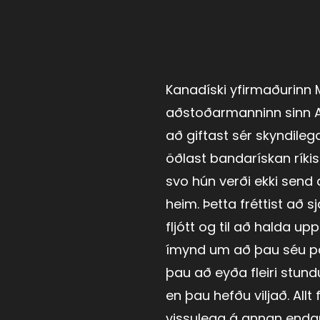
Kanadíski yfirmaðurinn 
aðstoðarmanninn sinn A
að giftast sér skyndilega
öðlast bandarískan ríki
svo hún verði ekki send a
heim. Þetta fréttist að s
fljótt og til að halda uppi
ímynd um að þau séu p
þau að eyða fleiri stu
en þau hefðu viljað. Allt 
vissulega á annan enda