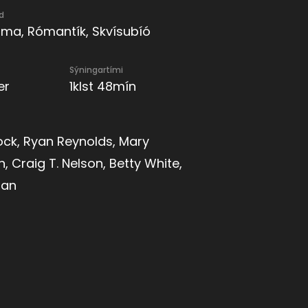
d
ma, Rómantík, Skvísubíó
Sýningartími
er
1klst 48mín
ock, Ryan Reynolds, Mary
 Craig T. Nelson, Betty White,
man