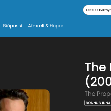
Leita að kvikm
Bíópassi
Afmæli & Hópar
The 
(20
The Prop
BÖNNUÐ INNA