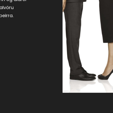
alvöru
þeirra.