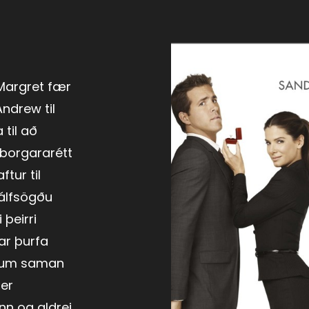
Margret fær
ndrew til
 til að
sborgararétt
ftur til
jálfsögðu
 þeirri
ar þurfa
ndum saman
fer
nn og aldrei