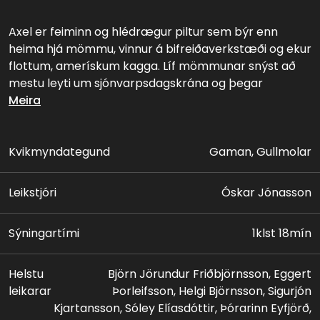
Axel er feiminn og hlédrægur piltur sem býr enn
heima hjá mömmu, vinnur á bifreiðaverkstæði og ekur
flottum, amerískum kagga. Líf mömmunar snýst að
mestu leyti um sjónvarpsdagskrána og þegar
fjarstýringin týnist einn góðan veðurdag er fjandinn
Meira
laus. Örvæntingarfull leit ber Axel víðsvegar um
bæinn, þar sem hann kynnist meðal annars
bruggaranum Mola og systur hans, Unni. Leikurinn
Kvikmyndategund
Gaman, Gullmolar
berst í næturklúbbinn Sódómu, þar sem Axel sýnir
mikla dirfsku við að bjarga draumadísinni sinni úr
Leikstjóri
Óskar Jónasson
höndum mannræningja.
Sýningartími
1klst 18mín
Helstu
Björn Jörundur Friðbjörnsson, Eggert
leikarar
Þorleifsson, Helgi Björnsson, Sigurjón
Kjartansson, Sóley Elíasdóttir, Þórarinn Eyfjörð,