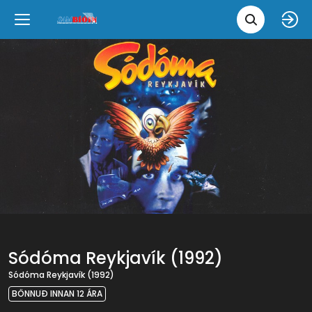
Leita 
Væntanlegt
Tungumál
e
Back
Back
Close
Close
Nýjar myndir
íslenska
Klassískar myndir
English
Skvísubíó
Ópera
Sódóma Reykjavík (1992)
Sódóma Reykjavík (1992)
BÖNNUÐ INNAN 12 ÁRA