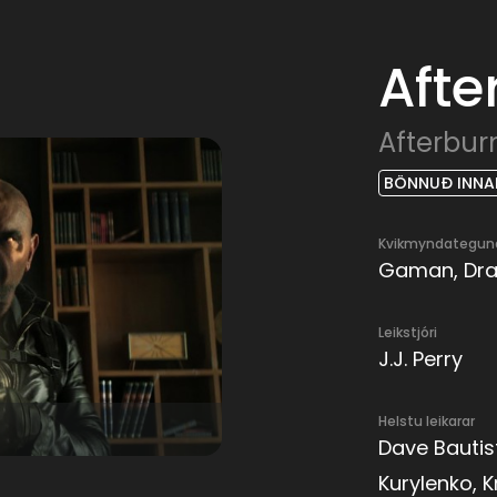
Afte
Afterbur
BÖNNUÐ INNAN
Kvikmyndategun
Gaman, Dram
Leikstjóri
J.J. Perry
Helstu leikarar
Dave Bautis
Kurylenko, K