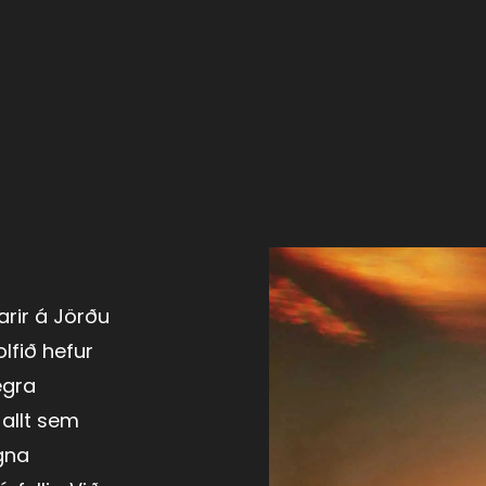
arir á Jörðu
lfið hefur
egra
 allt sem
egna