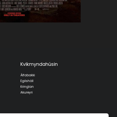
Kvikmyndahúsin
Álfabakki
Egilshöll
Kringlan
Akureyri