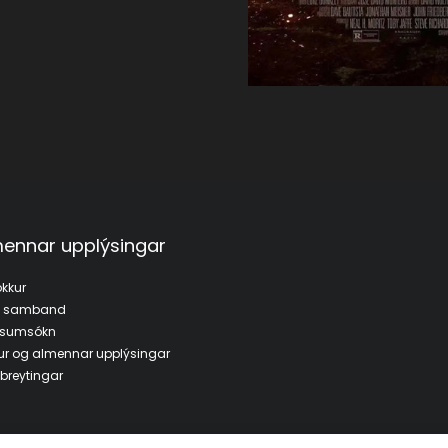
ennar upplýsingar
kkur
a samband
fsumsókn
ur og almennar upplýsingar
breytingar