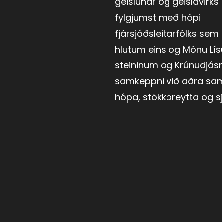
geislunar og geislavirks ú
fylgjumst með hópi
fjársjóðsleitarfólks sem
hlutum eins og Mónu Lís
steininum og Krúnudjás
samkeppni við aðra sa
hópa, stökkbreytta og s