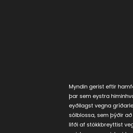
Myndin gerist eftir hamf
þar sem eystra himinhvo
eyðilagst vegna gríðarl
sólblossa, sem þýðir að
lifði af stökkbreyttist v