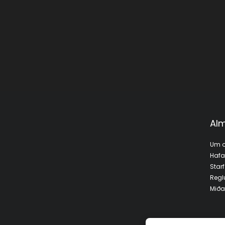
Alm
Um o
Haf
Star
Regl
Miða