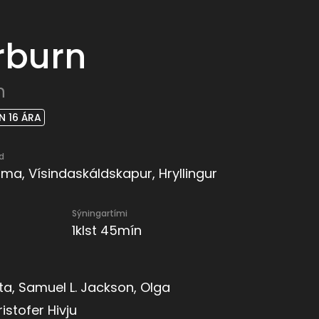
rburn
n
 16 ÁRA
d
a, Vísindaskáldskapur, Hryllingur
Sýningartími
1klst 45mín
ta, Samuel L. Jackson, Olga
ristofer Hivju