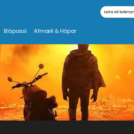
Leita að kvikm
Bíópassi
Afmæli & Hópar