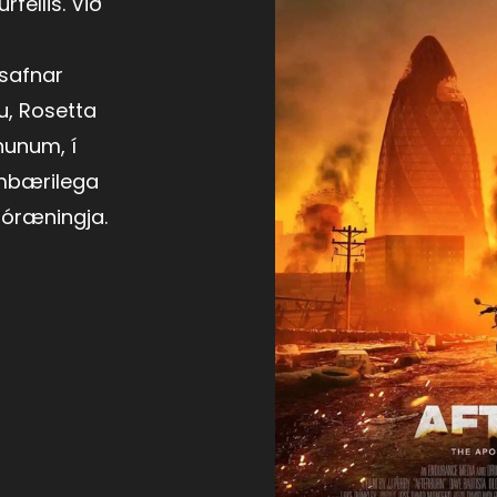
rfellis. Við
 safnar
u, Rosetta
nunum, í
mbærilega
jóræningja.