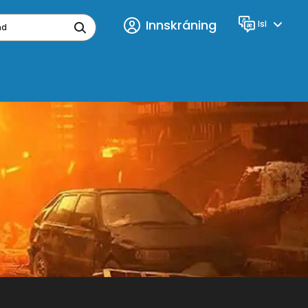
Innskráning
Isl
Tungumál
ynd