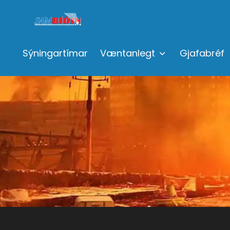
Sýningartímar
Væntanlegt
Gjafabréf