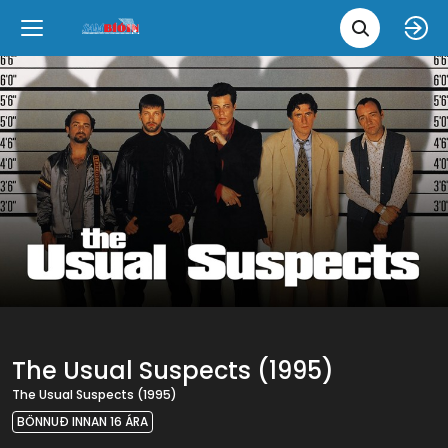
Leita 
Væntanlegt
Tungumál
e
Back
Back
Close
Close
Nýjar myndir
íslenska
Klassískar myndir
English
Skvísubíó
Ópera
The Usual Suspects (1995)
The Usual Suspects (1995)
BÖNNUÐ INNAN 16 ÁRA