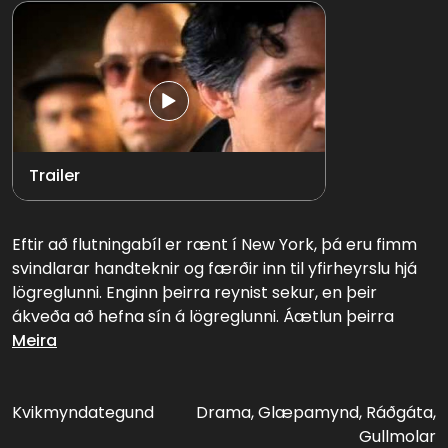
Trailer
Eftir að flutningabíl er rænt í New York, þá eru fimm
svindlarar handteknir og færðir inn til yfirheyrslu hjá
lögreglunni. Enginn þeirra reynist sekur, en þeir
ákveða að hefna sín á lögreglunni. Áætlun þeirra
gengur vel, þangað til til sögunnar kemur maður að
Meira
nafni Keyser Söse, margfrægur og útsmoginn
glæpamaður. Það kemur upp úr dúrnum að hver og
einn mannanna hefur gert eitthvað á hlut Söze, og nú
Kvikmyndategund
Drama, Glæpamynd, Ráðgáta,
er komið að skuldadögum. Það uppgjör verður til þess
Gullmolar