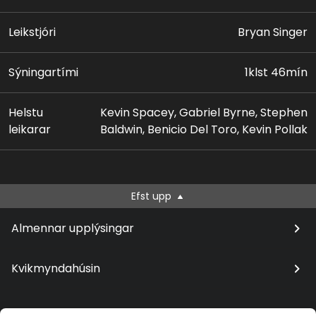
að 27 menn deyja í sprengingu á bát, en nú vaknar
aðal spurningin: hver er í raun og veru þessi Keyser
Leikstjóri
Bryan Singer
Söze?
Sýningartími
1klst 46mín
Helstu
Kevin Spacey, Gabriel Byrne, Stephen
leikarar
Baldwin, Benicio Del Toro, Kevin Pollak
Efst upp
Almennar upplýsingar
Kvikmyndahúsin