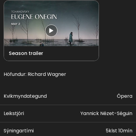
Season trailer
Höfundur: Richard Wagner
Kvikmyndategund
Ópera
Leikstjóri
Yannick Nézet-Séguin
Sýningartími
5klst 10mín