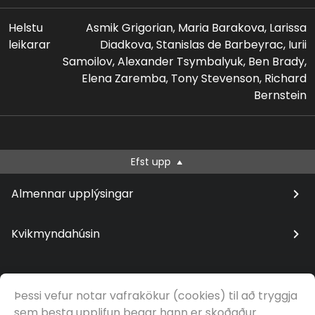
Helstu
Asmik Grigorian, Maria Barakova, Larissa
leikarar
Diadkova, Stanislas de Barbeyrac, Iurii
Samoilov, Alexander Tsymbalyuk, Ben Brady,
Elena Zaremba, Tony Stevenson, Richard
Bernstein
Efst upp
Almennar upplýsingar
Kvikmyndahúsin
Þessi vefur notar vafrakökur (cookies) til að tryggja
© Samfilm
sem besta upplifun þegar hann er skoðaður.