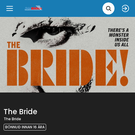
Leita 
Væntanlegt
Tungumál
e
Back
Back
Close
Close
Nýjar myndir
íslenska
Klassískar myndir
English
Skvísubíó
Ópera
The Bride
The Bride
BÖNNUÐ INNAN 16 ÁRA