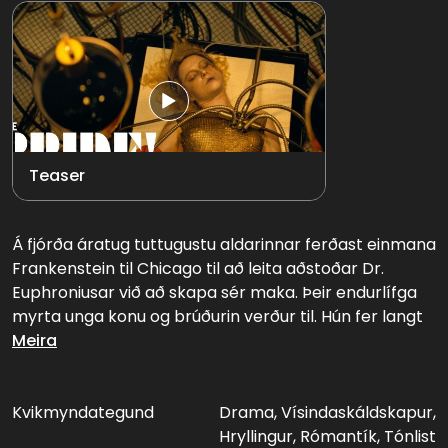
Teaser
Á fjórða áratug tuttugustu aldarinnar ferðast einmana
Frankenstein til Chicago til að leita aðstoðar Dr.
Euphroniusar við að skapa sér maka. Þeir endurlífga
myrta unga konu og brúðurin verður til. Hún fer langt
fram úr því sem þeir ætluðu sér og úr verður eldfim
Meira
rómantík sem dregur að sér athygli lögreglunnar og
ýtir af stað róttækri þjóðfélagshreyfingu.
Kvikmyndategund
Drama, Vísindaskáldskapur,
Hryllingur, Rómantík, Tónlist