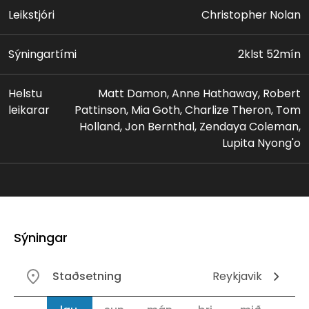
Leikstjóri
Christopher Nolan
Sýningartími
2klst 52mín
Helstu
Matt Damon, Anne Hathaway, Robert
leikarar
Pattinson, Mia Goth, Charlize Theron, Tom
Holland, Jon Bernthal, Zendaya Coleman,
Lupita Nyong'o
Sýningar
Staðsetning
Reykjavik
Dagsetning