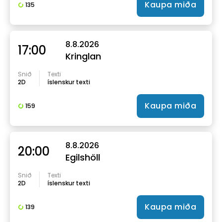
Kaupa miða
135
8.8.2026
17:00
Kringlan
Snið
Texti
2D
íslenskur texti
Kaupa miða
159
8.8.2026
20:00
Egilshöll
Snið
Texti
2D
íslenskur texti
Kaupa miða
139