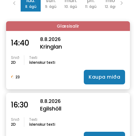
lau.
sun.
mán.
þri.
mið.
fim.
8. ágú
9. ágú
10. ágú
11. ágú
12. ágú
13. ág
Glæsisalir
8.8.2026
14:40
Kringlan
Snið
Texti
2D
íslenskur texti
Kaupa miða
23
8.8.2026
16:30
Egilshöll
Snið
Texti
2D
íslenskur texti