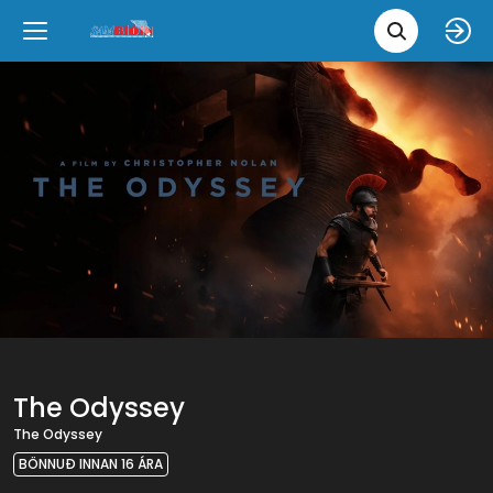
Leita 
Væntanlegt
Tungumál
e
Back
Back
Close
Close
Nýjar myndir
íslenska
Klassískar myndir
English
Skvísubíó
Ópera
The Odyssey
The Odyssey
BÖNNUÐ INNAN 16 ÁRA