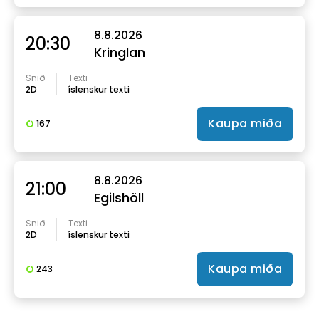
8.8.2026
20:30
Kringlan
Snið
Texti
2D
íslenskur texti
Kaupa miða
167
8.8.2026
21:00
Egilshöll
Snið
Texti
2D
íslenskur texti
Kaupa miða
243