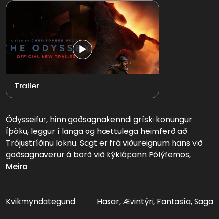
Trailer
Ódysseifur, hinn goðsagnakenndi gríski konungur
Íþöku, leggur í langa og hættulega heimferð að
Trójustríðinu loknu. Sagt er frá viðureignum hans við
goðsagnaverur á borð við kýklópann Pólýfemos,
sírenurnar og seiðgyðjuna Kirku.
Meira
Kvikmyndategund
Hasar, Ævintýri, Fantasía, Saga