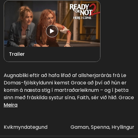
Trailer
Augnabliki eftir að hafa lifað af allsherjarárás frá Le
Domas-fjölskyldunni kemst Grace að því að hún er
komin á næsta stig í martraðarleiknum – og í þetta
sinn með fráskilda systur sína, Faith, sér við hlið. Grace
fær eitt tækifæri til að lifa af, halda systur sinni á lífi
Meira
og ná völdum í hásæti ráðsins sem stjórnar heiminum.
Fjórar fjölskyldur elta hana til að ná hásætinu og sá
sem sigrar ræður öllu.
Kvikmyndategund
Gaman, Spenna, Hryllingur