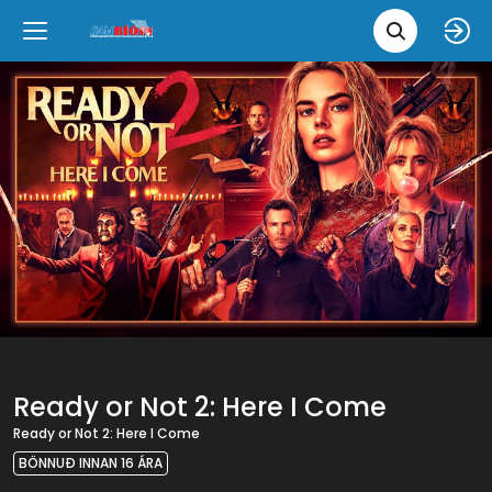
Leita 
Væntanlegt
Tungumál
e
Back
Back
Close
Close
Nýjar myndir
íslenska
Klassískar myndir
English
Skvísubíó
Ópera
Ready or Not 2: Here I Come
Ready or Not 2: Here I Come
BÖNNUÐ INNAN 16 ÁRA