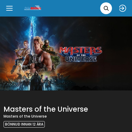
Leita 
Væntanlegt
Tungumál
e
Back
Back
Close
Close
Nýjar myndir
íslenska
Klassískar myndir
English
Skvísubíó
Ópera
Masters of the Universe
Masters of the Universe
BÖNNUÐ INNAN 12 ÁRA