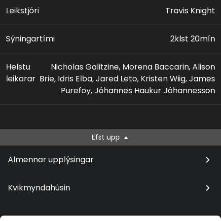
Leikstjóri
Travis Knight
Sýningartími
2klst 20mín
Helstu
Nicholas Galitzine, Morena Baccarin, Alison
leikarar
Brie, Idris Elba, Jared Leto, Kristen Wiig, James
Purefoy, Jóhannes Haukur Jóhannesson
Efst upp
Almennar upplýsingar
Kvikmyndahúsin