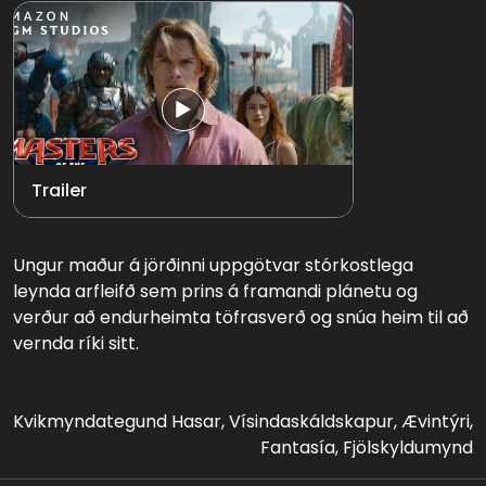
Trailer
Ungur maður á jörðinni uppgötvar stórkostlega
leynda arfleifð sem prins á framandi plánetu og
verður að endurheimta töfrasverð og snúa heim til að
vernda ríki sitt.
Kvikmyndategund
Hasar, Vísindaskáldskapur, Ævintýri,
Fantasía, Fjölskyldumynd