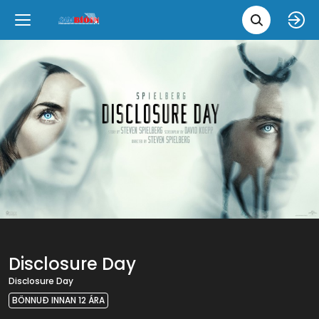
Leita 
Væntanlegt
Tungumál
e
Back
Back
Close
Close
Nýjar myndir
íslenska
Klassískar myndir
English
Skvísubíó
Ópera
Disclosure Day
Disclosure Day
BÖNNUÐ INNAN 12 ÁRA