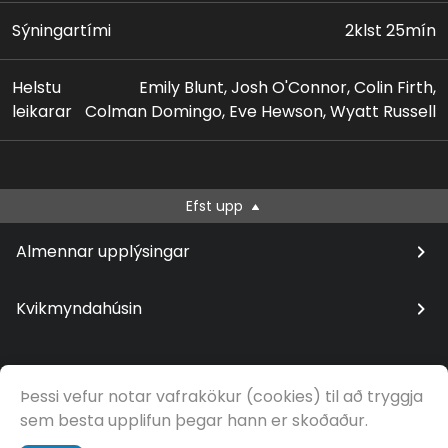
Sýningartími
2klst 25mín
Helstu
Emily Blunt, Josh O'Connor, Colin Firth,
leikarar
Colman Domingo, Eve Hewson, Wyatt Russell
Efst upp
Almennar upplýsingar
Kvikmyndahúsin
Þessi vefur notar vafrakökur (cookies) til að tryggja
© Samfilm
sem besta upplifun þegar hann er skoðaður.