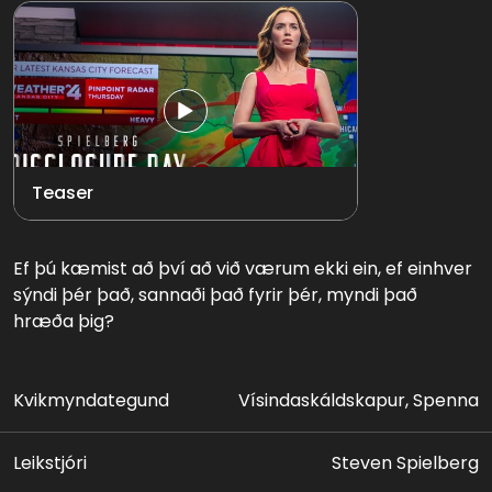
Teaser
Ef þú kæmist að því að við værum ekki ein, ef einhver
sýndi þér það, sannaði það fyrir þér, myndi það
hræða þig?
Kvikmyndategund
Vísindaskáldskapur, Spenna
Leikstjóri
Steven Spielberg