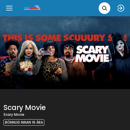
Leita 
Væntanlegt
Tungumál
e
Back
Back
Close
Close
Nýjar myndir
íslenska
Klassískar myndir
English
Skvísubíó
Ópera
Scary Movie
Scary Movie
BÖNNUÐ INNAN 16 ÁRA