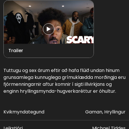
Trailer
Tuttugu og sex árum eftir að hafa flúið undan hinum
grunsamlega kunnuglega grímuklædda morðingja eru
fjórmenningarnir aftur komnir í sigti illvirkjans og
enginn hryllingsmynda-hugverkaréttur er óhultur.
Kvikmyndategund
Gaman, Hryllingur
Leikstjóri
Michael Tiddes