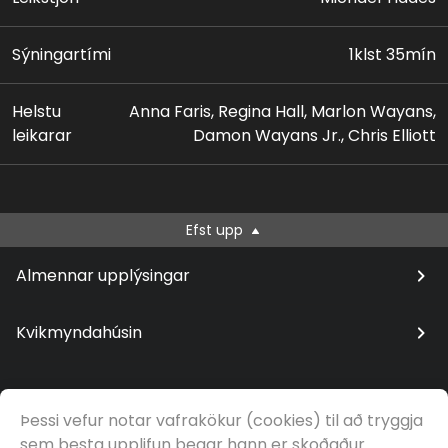
Sýningartími
1klst 35mín
Helstu
Anna Faris, Regina Hall, Marlon Wayans,
leikarar
Damon Wayans Jr., Chris Elliott
Efst upp
Almennar upplýsingar
Kvikmyndahúsin
Þessi vefur notar vafrakökur (cookies) til að tryggja
© Samfilm
sem besta upplifun þegar hann er skoðaður.