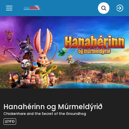
Leita 
Væntanlegt
Tungumál
e
Back
Back
Close
Close
Nýjar myndir
íslenska
Klassískar myndir
English
Skvísubíó
Ópera
Hanahérinn og Múrmeldýrið
Chickenhare and the Secret of the Groundhog
LEYFÐ