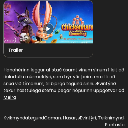
Trailer
Hanahérinn leggur af stað ásamt vinum sínum í leit að
dularfullu múrmeldýri, sem býr yfir þeim mætti að
snúa við tímanum, til bjarga tegund sinni. Ævintýrið
tekur hættulega stefnu þegar hópurinn uppgötvar að
þeir eru ekki þeir einu sem leita að þessum forna
Meira
mætti.
Kvikmyndategund
Gaman, Hasar, Ævintýri, Teiknimynd,
Fantasía