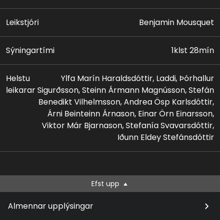
Leikstjóri
Benjamin Mousquet
Sýningartími
1klst 28mín
Helstu
Ylfa Marín Haraldsdóttir, Laddi, Þórhallur
leikarar
Sigurðsson, Steinn Ármann Magnússon, Stefán
Benedikt Vilhelmsson, Andrea Ösp Karlsdóttir,
Árni Beinteinn Árnason, Einar Örn Einarsson,
Viktor Már Bjarnason, Stefanía Svavarsdóttir,
Iðunn Eldey Stefánsdóttir
Efst upp
Almennar upplýsingar