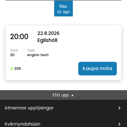
Dagsetning
lau.
22. ágú
22.8.2026
20:00
Egilshöll
Snið
Texti
2D
enginn texti
Kaupa miða
305
Efst upp
Almennar upplýsingar
Kvikmyndahúsin