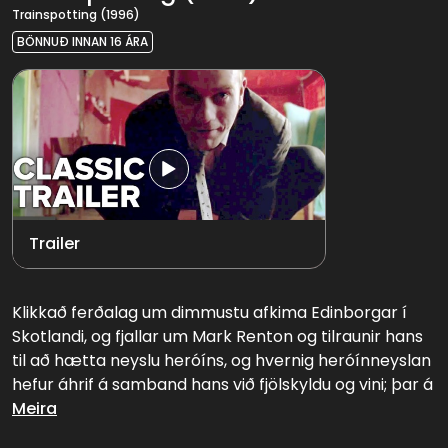
Trainspotting (1996)
BÖNNUÐ INNAN 16 ÁRA
Trailer
Klikkað ferðalag um dimmustu afkima Edinborgar í
Skotlandi, og fjallar um Mark Renton og tilraunir hans
til að hætta neyslu heróíns, og hvernig heróínneyslan
hefur áhrif á samband hans við fjölskyldu og vini; þar á
meðal Sick Boy sem dreymir um að verða eins og
Meira
Sean Connery, furðufuglinn Spud, hinn klikkaða Begbie,