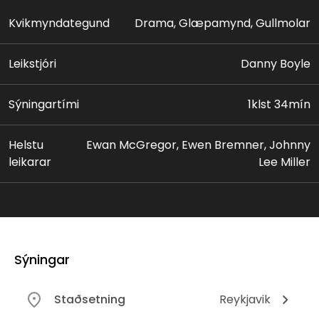
kærustuna 14 ára Diane, og íþróttamanninn sem
hefur aldrei snert eiturlyf, Tommy, sem getur þó ekki
Kvikmyndategund
Drama, Glæpamynd, Gullmolar
annað en sýnt þeim áhuga ...
Leikstjóri
Danny Boyle
Sýningartími
1klst 34mín
Helstu
Ewan McGregor, Ewen Bremner, Johnny
leikarar
Lee Miller
Sýningar
Staðsetning
Reykjavik