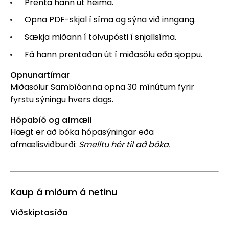
Prenta hann út heima.
Opna PDF-skjal í síma og sýna við inngang.
Sækja miðann í tölvupósti í snjallsíma.
Fá hann prentaðan út í miðasölu eða sjoppu.
Opnunartímar
Miðasölur Sambíóanna opna 30 mínútum fyrir
fyrstu sýningu hvers dags.
Hópabíó og afmæli
Hægt er að bóka hópasýningar eða
afmælisviðburði:
Smelltu hér til að bóka.
Kaup á miðum á netinu
Viðskiptasíða