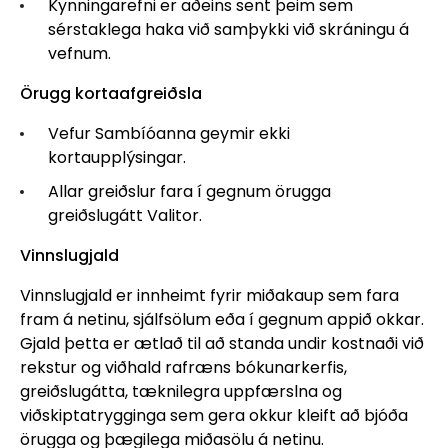
Kynningarefni er aðeins sent þeim sem
sérstaklega haka við samþykki við skráningu á
vefnum.
Örugg kortaafgreiðsla
Vefur Sambíóanna geymir ekki
kortaupplýsingar.
Allar greiðslur fara í gegnum örugga
greiðslugátt Valitor.
Vinnslugjald
Vinnslugjald er innheimt fyrir miðakaup sem fara
fram á netinu, sjálfsölum eða í gegnum appið okkar.
Gjald þetta er ætlað til að standa undir kostnaði við
rekstur og viðhald rafræns bókunarkerfis,
greiðslugátta, tæknilegra uppfærslna og
viðskiptatrygginga sem gera okkur kleift að bjóða
örugga og þægilega miðasölu á netinu.