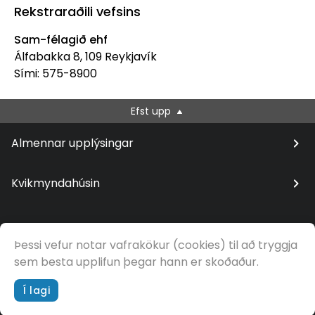
Rekstraraðili vefsins
Sam-félagið ehf
Álfabakka 8, 109 Reykjavík
Sími: 575-8900
Efst upp
Almennar upplýsingar
Kvikmyndahúsin
Þessi vefur notar vafrakökur (cookies) til að tryggja
© Samfilm
sem besta upplifun þegar hann er skoðaður.
Í lagi