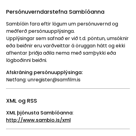
Persónuverndarstefna Sambíóanna
Sambíóin fara eftir lögum um persónuvernd og
meðferð persónuupplýsinga.
Upplýsingar sem safnað er við t.d. pöntun, umsóknir
eða beiðnir eru varðveittar á öruggan hátt og ekki
afhentar þriðja aðila nema með samþykki eða
lögboðinni beiðni.
Afskráning persónuupplýsinga:
Netfang:
unregister@samfilm.is
XML og RSS
XML þjónusta Sambíóanna
:
http://www.sambio.is/xml