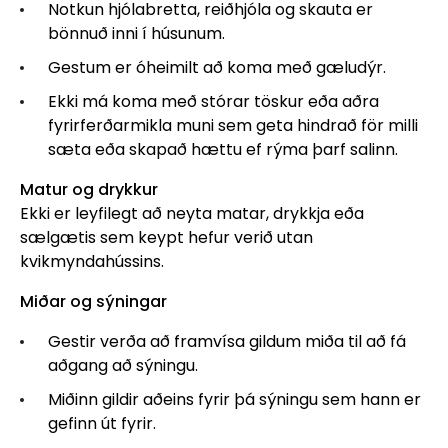
Notkun hjólabretta, reiðhjóla og skauta er
bönnuð inni í húsunum.
Gestum er óheimilt að koma með gæludýr.
Ekki má koma með stórar töskur eða aðra
fyrirferðarmikla muni sem geta hindrað för milli
sæta eða skapað hættu ef rýma þarf salinn.
Matur og drykkur
Ekki er leyfilegt að neyta matar, drykkja eða
sælgætis sem keypt hefur verið utan
kvikmyndahússins.
Miðar og sýningar
Gestir verða að framvísa gildum miða til að fá
aðgang að sýningu.
Miðinn gildir aðeins fyrir þá sýningu sem hann er
gefinn út fyrir.