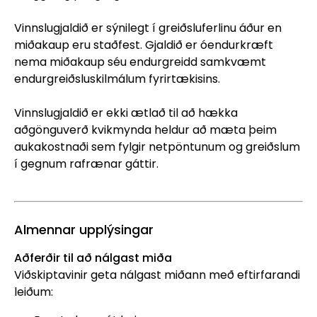
Vinnslugjaldið er sýnilegt í greiðsluferlinu áður en
miðakaup eru staðfest. Gjaldið er óendurkræft
nema miðakaup séu endurgreidd samkvæmt
endurgreiðsluskilmálum fyrirtækisins.
Vinnslugjaldið er ekki ætlað til að hækka
aðgönguverð kvikmynda heldur að mæta þeim
aukakostnaði sem fylgir netpöntunum og greiðslum
í gegnum rafrænar gáttir.
Almennar upplýsingar
Aðferðir til að nálgast miða
Viðskiptavinir geta nálgast miðann með eftirfarandi
leiðum: