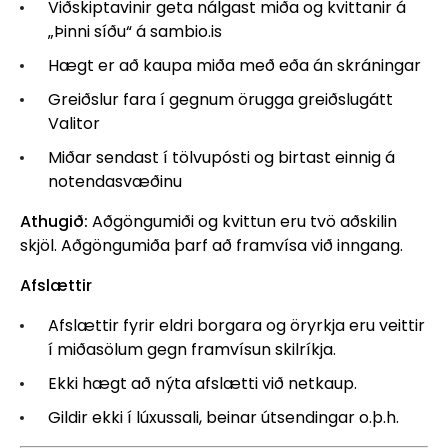
Viðskiptavinir geta nálgast miða og kvittanir á
„Þinni síðu“ á sambio.is
Hægt er að kaupa miða með eða án skráningar
Greiðslur fara í gegnum örugga greiðslugátt
Valitor
Miðar sendast í tölvupósti og birtast einnig á
notendasvæðinu
Athugið:
Aðgöngumiði og kvittun eru tvö aðskilin
skjöl. Aðgöngumiða þarf að framvísa við inngang.
Afslættir
Afslættir fyrir eldri borgara og öryrkja eru veittir
í miðasölum gegn framvísun skilríkja.
Ekki hægt að nýta afslætti við netkaup.
Gildir ekki í lúxussali, beinar útsendingar o.þ.h.