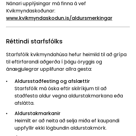
Nánari upplýsingar má finna á vef
Kvikmyndaskoðunar:
www.kvikmyndaskodun.is/aldursmerkingar
Réttindi starfsfólks
Starfsfólk kvikmyndahúsa hefur heimild til að grípa
til eftirfarandi aðgerða í þágu öryggis og
ánægjulegrar upplifunar allra gesta:
Aldursstaðfesting og afslættir
Starfsfólk má óska eftir skilríkjum til að
staðfesta aldur vegna aldurstakmarkana eða
afslátta.
Aldurstakmarkanir
Heimilt er að neita að selja miða ef kaupandi
uppfyllir ekki lögbundin aldurstakmörk.