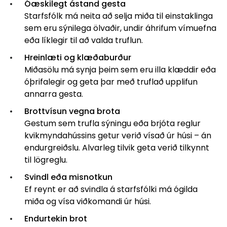
Óæskilegt ástand gesta
Starfsfólk má neita að selja miða til einstaklinga
sem eru sýnilega ölvaðir, undir áhrifum vímuefna
eða líklegir til að valda truflun.
Hreinlæti og klæðaburður
Miðasölu má synja þeim sem eru illa klæddir eða
óþrifalegir og geta þar með truflað upplifun
annarra gesta.
Brottvísun vegna brota
Gestum sem trufla sýningu eða brjóta reglur
kvikmyndahússins getur verið vísað úr húsi – án
endurgreiðslu. Alvarleg tilvik geta verið tilkynnt
til lögreglu.
Svindl eða misnotkun
Ef reynt er að svindla á starfsfólki má ógilda
miða og vísa viðkomandi úr húsi.
Endurtekin brot