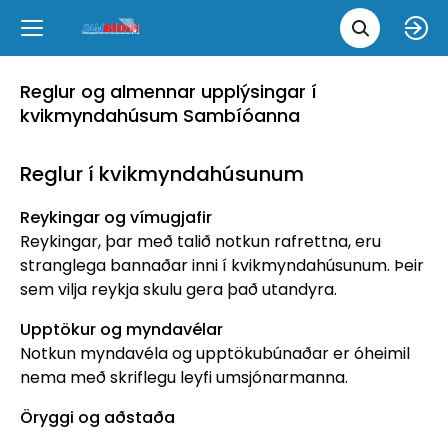
Leita 
Væntanlegt
Tungumál
e
Back
Back
Close
Close
Reglur og almennar upplýsingar í
Nýjar myndir
íslenska
kvikmyndahúsum Sambíóanna
Klassískar myndir
English
Reglur í kvikmyndahúsunum
Reykingar og vímugjafir
Skvísubíó
Reykingar, þar með talið notkun rafrettna, eru
stranglega bannaðar inni í kvikmyndahúsunum. Þeir
Ópera
sem vilja reykja skulu gera það utandyra.
Upptökur og myndavélar
Notkun myndavéla og upptökubúnaðar er óheimil
nema með skriflegu leyfi umsjónarmanna.
Öryggi og aðstaða