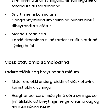
Ef einhver truflar sýninguna, vinsamlega leitið
tafarlaust til starfsmanna.
Snyrtimennska í sölum
Gangið snyrtilega um salinn og hendið rusli í
tilheyrandi ruslafötur.
Mætið tímanlega
Komið tímanlega til að forðast truflun eftir að
sýning hefst.
Viðskiptaviðmið Sambíóanna
Endurgreiðslur og breytingar á miðum
Miðar eru ekki endurgreiddir ef viðskiptavinur
kemst ekki á sýningu.
Hægt er að færa miða yfir á aðra sýningu, að
því tilskildu að breytingin sé gerð sama dag og
áður en sýning hefst.