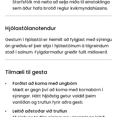
Starfsfólk má neita að selja miða til einstaklinga
sem áður hafa brotið reglur kvikmyndahússins.
Hjólastólanotendur
Gestum í hjólastól er heimilt að fylgjast með sýningu
án greiðslu ef þeir sitja í hjólastólnum á tilgreindum
stað í salnum. Fylgdarmaður greiðir fullt miðaverð.
Tilmæli til gesta
Forðist að koma með ungbörn
Mælt er gegn því að koma með kornabörn í
sýningar. Hátt hljóðstig getur valdið þeim
vanlíðan og truflun fyrir aðra gesti.
Leitið aðstoðar við truflun