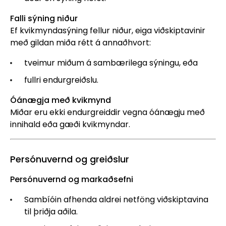
Falli sýning niður
Ef kvikmyndasýning fellur niður, eiga viðskiptavinir
með gildan miða rétt á annaðhvort:
tveimur miðum á sambærilega sýningu, eða
fullri endurgreiðslu.
Óánægja með kvikmynd
Miðar eru ekki endurgreiddir vegna óánægju með
innihald eða gæði kvikmyndar.
Persónuvernd og greiðslur
Persónuvernd og markaðsefni
Sambíóin afhenda aldrei netföng viðskiptavina
til þriðja aðila.