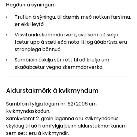
Hegðun á sýningum
Truflun á sýningu, til dæmis með notkun farsíma,
er ekki leyfð.
Vísvitandi skemmdarverk, svo sem að setja
fætur upp á sæti eða nota liti og úðabrúsa, eru
stranglega bönnuð.
Sambíóin áskilja sér rétt til að krefja um
skaðabætur vegna skemmdarverka.
Aldurstakmörk á kvikmyndum
Sambíóin fylgja lögum nr. 62/2006 um
kvikmyndaskoðun.
Samkvæmt 2. grein laganna eru kvikmyndahús
skyldug til að framfylgja þeim aldurstakmörkunum
sem sett eru á kvikmyndir.