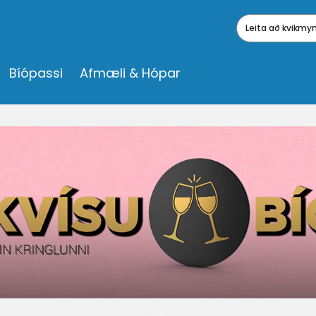
Leita að kvikm
Bíópassi
Afmæli & Hópar