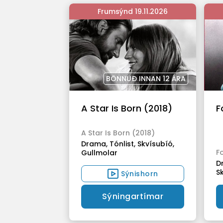
Frumsýnd 19.11.2026
BÖNNUÐ INNAN 12 ÁRA
A Star Is Born (2018)
F
A Star Is Born (2018)
Drama,
Tónlist,
Skvísubíó,
F
Gullmolar
D
S
Sýnishorn
Sýningartímar