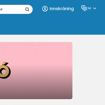
Innskráning
Isl
Tungumál
ynd