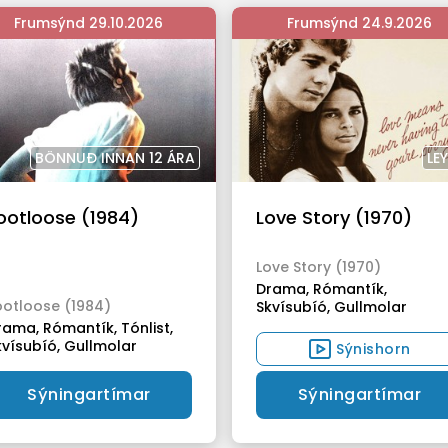
Frumsýnd 29.10.2026
Frumsýnd 24.9.2026
BÖNNUÐ INNAN 12 ÁRA
LE
ootloose (1984)
Love Story (1970)
Love Story (1970)
Drama,
Rómantík,
ootloose (1984)
Skvísubíó,
Gullmolar
rama,
Rómantík,
Tónlist,
kvísubíó,
Gullmolar
Sýnishorn
Sýningartímar
Sýningartímar