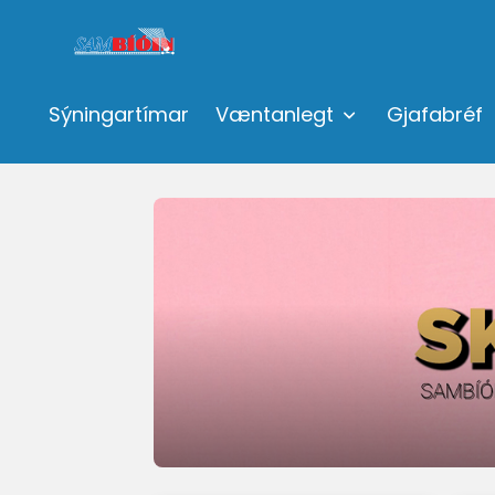
Sýningartímar
Væntanlegt
Gjafabréf