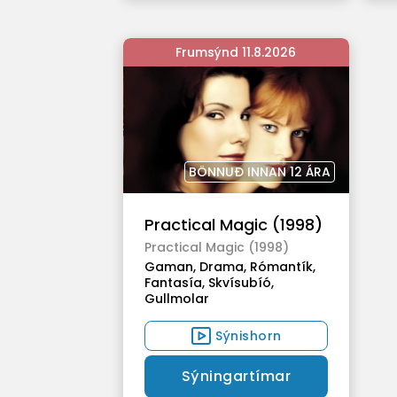
Frumsýnd 11.8.2026
BÖNNUÐ INNAN 12 ÁRA
Practical Magic (1998)
Practical Magic (1998)
Gaman,
Drama,
Rómantík,
Fantasía,
Skvísubíó,
Gullmolar
Sýnishorn
Sýningartímar