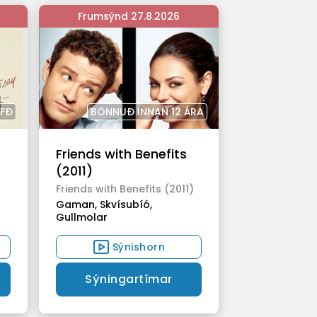
Frumsýnd 27.8.2026
YFÐ
BÖNNUÐ INNAN 12 ÁRA
Friends with Benefits
(2011)
Friends with Benefits (2011)
Gaman,
Skvísubíó,
Gullmolar
Sýnishorn
Sýningartímar