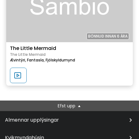
BÖNNUÐ INNAN 6 ÁRA
The Little Mermaid
The Little Mermaid
Ævintýri,
Fantasía,
Fjölskyldumynd
Efst upp
Almennar upplýsingar
Kvikmyndahúsin