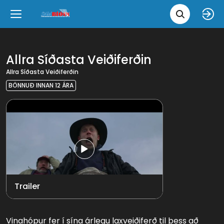
Leita 
Væntanlegt
Tungumál
e
Back
Back
Close
Close
Nýjar myndir
íslenska
Allra Síðasta Veiðiferðin
Allra Síðasta Veiðiferðin
Klassískar myndir
English
BÖNNUÐ INNAN 12 ÁRA
Skvísubíó
Ópera
Trailer
Vinahópur fer í sína árlegu laxveiðiferð til þess að