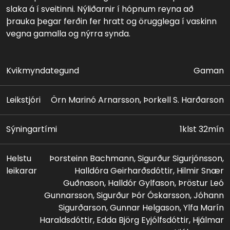
slaka á í sveitinni. Nýliðarnir í hópnum reyna að
þrauka þegar ferðin fer hratt og örugglega í vaskinn
vegna gamalla og nýrra synda.
Kvikmyndategund
Gaman
Leikstjóri
Örn Marinó Arnarsson, Þorkell S. Harðarson
Sýningartími
1klst 32mín
Helstu
Þorsteinn Bachmann, Sigurður Sigurjónsson,
leikarar
Halldóra Geirharðsdóttir, Hilmir Snær
Guðnason, Halldór Gylfason, Þröstur Leó
Gunnarsson, Sigurður Þór Óskarsson, Jóhann
Sigurðarson, Gunnar Helgason, Ylfa Marín
Haraldsdóttir, Edda Björg Eyjólfsdóttir, Hjálmar